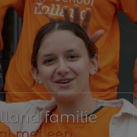
lland familie
al met een