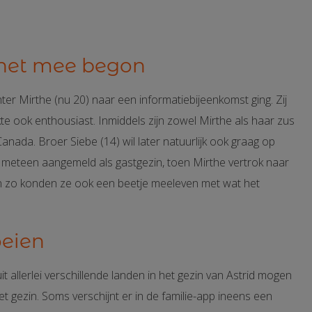
 het mee begon
r Mirthe (nu 20) naar een informatiebijeenkomst ging. Zij
te ook enthousiast. Inmiddels zijn zowel Mirthe als haar zus
anada. Broer Siebe (14) wil later natuurlijk ook graag op
ch meteen aangemeld als gastgezin, toen Mirthe vertrok naar
 en zo konden ze ook een beetje meeleven met wat het
oeien
t allerlei verschillende landen in het gezin van Astrid mogen
t gezin. Soms verschijnt er in de familie-app ineens een