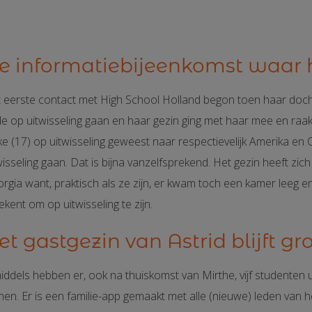
e informatiebijeenkomst waar
 eerste contact met High School Holland begon toen haar dochte
de op uitwisseling gaan en haar gezin ging met haar mee en raak
ke (17) op uitwisseling geweest naar respectievelijk Amerika en C
wisseling gaan. Dat is bijna vanzelfsprekend. Het gezin heeft zi
rgia want, praktisch als ze zijn, er kwam toch een kamer leeg
ekent om op uitwisseling te zijn.
et gastgezin van Astrid blijft gr
iddels hebben er, ook na thuiskomst van Mirthe, vijf studenten ui
en. Er is een familie-app gemaakt met alle (nieuwe) leden van he