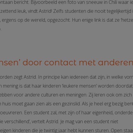
ntaan bericht. Bijvoorbeeld een foto van sneeuw in Chili waar i
zettend leuk, vindt Astrid! Zelfs studenten die nooit tegelijkert
, ergens op de wereld, opgezocht. Hun enige link is dat ze ‘hetze
.
nsen’ door contact met andere
oorden zegt Astrid. In principe kan iedereen dat zijn, in welke vo
 van mening is dat haar kinderen ‘leukere mensen’ worden doordat
 hebben voor andere culturen en meningen. Zij leren ook om zich
 huis moet gaan zien als een gezinslid. Als je heel erg bezig ben
noeuvreren. Een student zal, met zijn of haar eigenheid, onderde
e verschillend’, vertelt Astrid. Je mag van een student niet
 eigen kinderen die je twintig jaar hebt kunnen sturen. Open sta