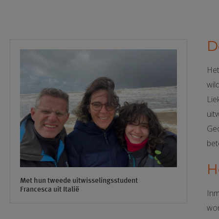
D
Het
wil
Lie
uit
Geo
bet
H
Met hun tweede uitwisselingsstudent
Francesca uit Italië
Inm
won