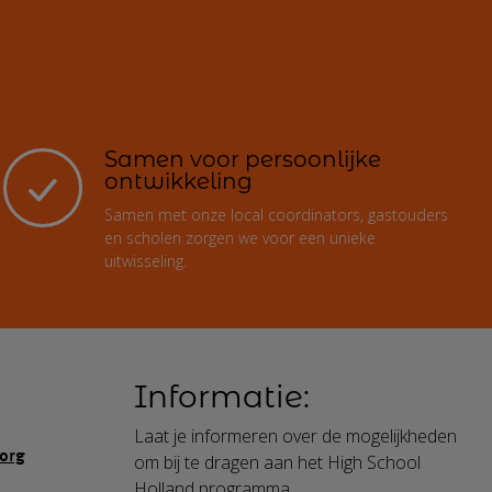
Samen voor persoonlijke
ontwikkeling
Samen met onze local coordinators, gastouders
en scholen zorgen we voor een unieke
uitwisseling.
Informatie:
Laat je informeren over de mogelijkheden
org
om bij te dragen aan het High School
Holland programma.