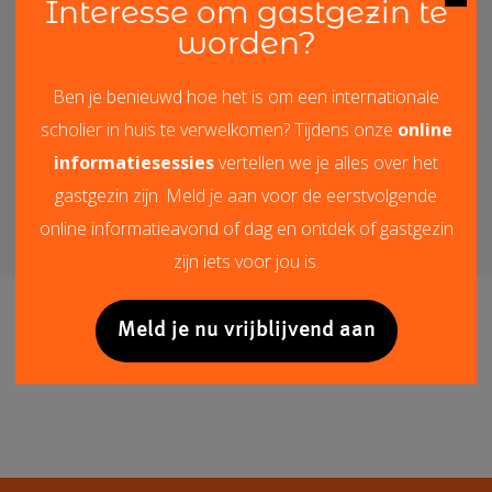
Interesse om gastgezin te
worden?
Ben je benieuwd hoe het is om een internationale
scholier in huis te verwelkomen? Tijdens onze
online
informatiesessies
vertellen we je alles over het
gastgezin zijn. Meld je aan voor de eerstvolgende
online informatieavond of dag en ontdek of gastgezin
zijn iets voor jou is.
Meld je nu vrijblijvend aan