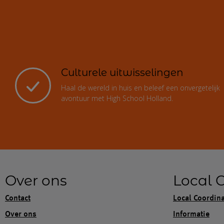
Culturele uitwisselingen
Haal de wereld in huis en beleef een onvergetelijk
avontuur met High School Holland.
Over ons
Local 
Contact
Local Coordin
Over ons
Informatie