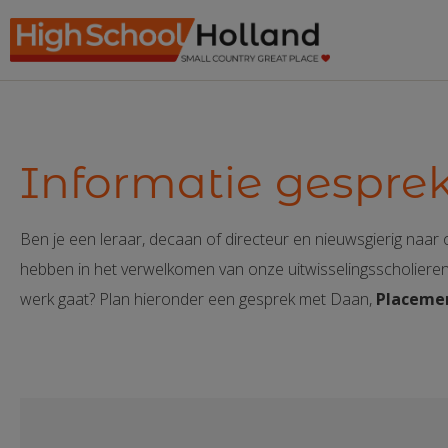
Ga
naar
de
inhoud
Informatie gespre
Ben je een leraar, decaan of directeur en nieuwsgierig naa
hebben in het verwelkomen van onze uitwisselingsscholieren a
werk gaat? Plan hieronder een gesprek met Daan,
Placemen