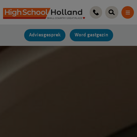
Ga
naar
de
inhoud
Adviesgesprek
Word gastgezin