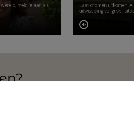
wereld, meld je aan als
Laat dromen uitkomen. Al
uitwisseling vol groei, ui
den?
Intake & advies
2
Persoonlijke kennismaking en introductie
met High School Holland.