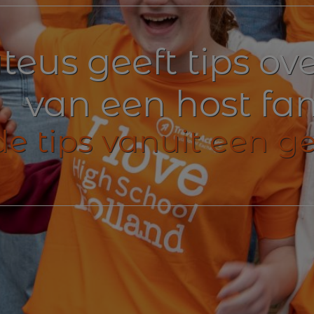
eus geeft tips ove
van een host fam
e tips vanuit een g