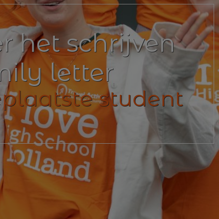
r het schrijven
ily letter
eplaatste student