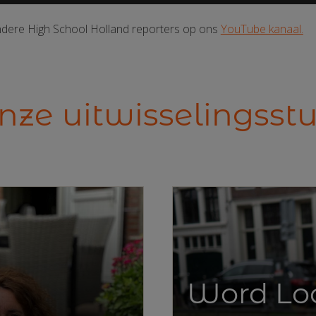
ndere High School Holland reporters op ons
YouTube kanaal.
onze uitwisselingss
Word Loc