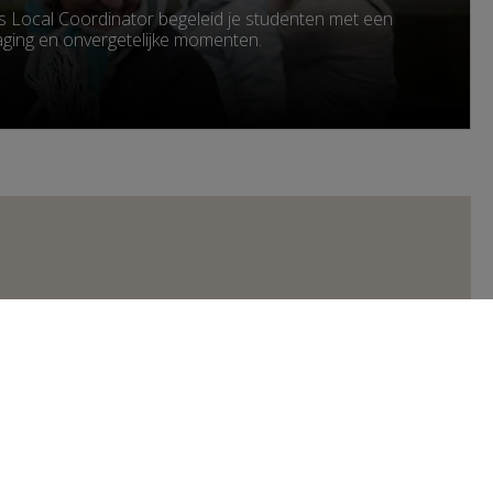
s Local Coordinator begeleid je studenten met een
tdaging en onvergetelijke momenten.
Voorbereiding &
Begeleiding
3
Professionele begeleiding voor een
onvergetelijk avontuur.