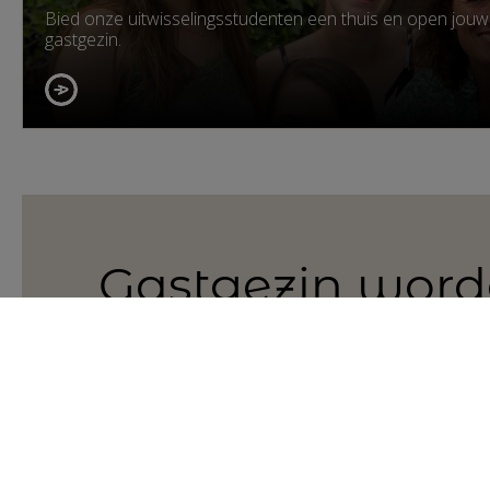
Bied onze uitwisselingsstudenten een thuis en open jouw 
gastgezin.
Gastgezin wor
Aanmelden
1
Enthousiast? Meld je direct aan
als gastgezin.