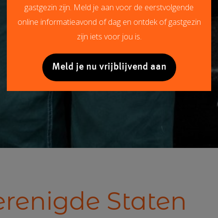
gastgezin zijn. Meld je aan voor de eerstvolgende
online informatieavond of dag en ontdek of gastgezin
zijn iets voor jou is.
Meld je nu vrijblijvend aan
erenigde Staten