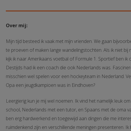
Over mij:
Mijn tijd besteed ik vaak met mijn vrienden. We gaan bijvoo
te proeven of maken lange wandelingstochten. Als ik niet bij m
kijk ik naar Amerikaans voetbal of Formule 1. Sportief ben ik
Destijds had ik een coach die ook Nederlands was. Fascinere
misschien wel spelen voor een hockeyteam in Nederland. Verder
Opa een jeugdkampioen was in Eindhoven?
Leergierig kun je mij wel noemen. Ik vind het namelijk leuk o
school, Nederlands met een tutor, en Spaans met de oma van m
ben erg hardwerkend en toegewijd aan dingen die me intere
ruimdenkend zijn en verschillende meningen presenteren. Ik 