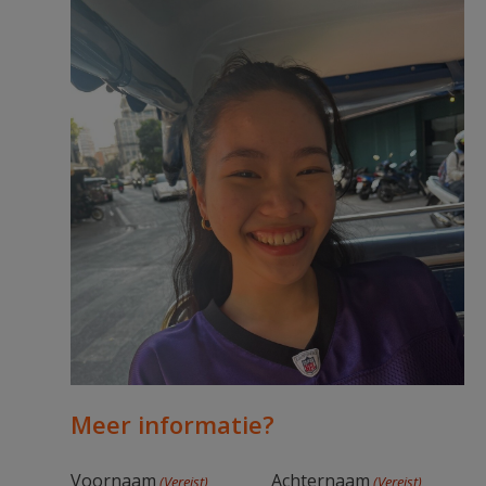
Meer informatie?
Voornaam
Achternaam
(Vereist)
(Vereist)