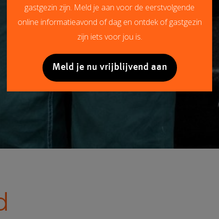
gastgezin zijn. Meld je aan voor de eerstvolgende
online informatieavond of dag en ontdek of gastgezin
zijn iets voor jou is.
Meld je nu vrijblijvend aan
d