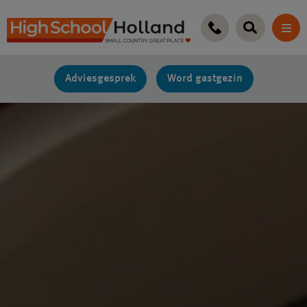
Ga
naar
de
inhoud
Adviesgesprek
Word gastgezin