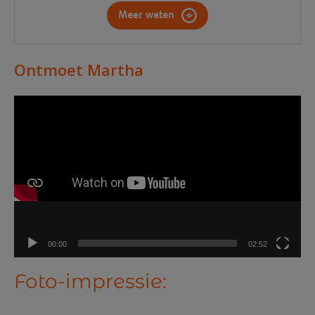
Meer weten
Ontmoet Martha
Videospeler
00:00
02:52
Foto-impressie: