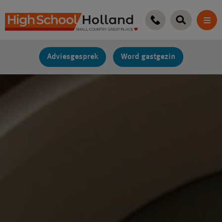
Ga
naar
de
inhoud
Adviesgesprek
Word gastgezin