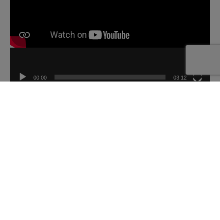
00:00
03:12
Wat is High School
Holland?
High School Holland biedt buitenlandse jongeren de kans
om naar ons kikkerlandje te komen en kennis te maken