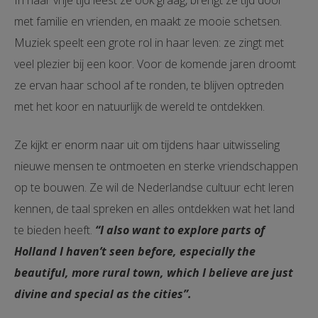
In haar vrije tijd leest ze ook graag, brengt ze tijd door
met familie en vrienden, en maakt ze mooie schetsen.
Muziek speelt een grote rol in haar leven: ze zingt met
veel plezier bij een koor. Voor de komende jaren droomt
ze ervan haar school af te ronden, te blijven optreden
met het koor en natuurlijk de wereld te ontdekken.
Ze kijkt er enorm naar uit om tijdens haar uitwisseling
nieuwe mensen te ontmoeten en sterke vriendschappen
op te bouwen. Ze wil de Nederlandse cultuur echt leren
kennen, de taal spreken en alles ontdekken wat het land
te bieden heeft.
“I also want to explore parts of
Holland I haven’t seen before, especially the
beautiful, more rural town, which I believe are just
divine and special as the cities”.