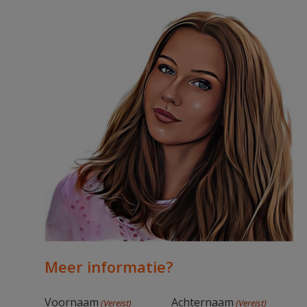
Meer informatie?
Voornaam
Achternaam
(Vereist)
(Vereist)