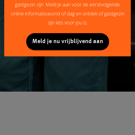
gastgezin zijn. Meld je aan voor de eerstvolgende
online informatieavond of dag en ontdek of gastgezin
zijn iets voor jou is.
Meld je nu vrijblijvend aan