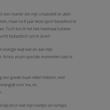
is
een
manier om mijn creativiteit te uiten
eten
, maar na 8 jaar
deze sport
beoefend
te
en.
Toch kon ik het niet helemaal loslaten
k echt
fantastisc
h om te doen!
jn energie kwijt kan en aan mijn
e
.
Ik hou ervan speciale momenten vast te
ag een goede baan willen hebben, veel
 belangrijk voor me, en
n.
el tijd door met mijn neefjes en nichtjes.