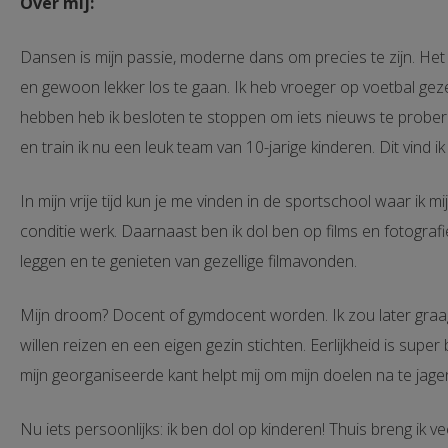
Over mij:
Dansen is
mijn passie
,
moderne dans om precies
te zijn. Het 
en gewoon lekker los te gaan.
Ik heb vroeger
op voetbal gez
hebben
heb ik
beslo
ten te stoppen om
iets nieuws te prober
en train ik nu een leuk team van 10-jarige kinderen.
Dit vind i
In mijn vrije tijd kun je me vinden in de sportschool waar ik mi
conditie werk.
Daarnaast ben
ik dol ben op films en fotografi
leggen en te genieten van gezellige filmavonden.
Mijn droom? Docent of gymdocent worden.
Ik zou later gra
willen
reizen en een eigen gezin
stichten
.
Eerlijkheid is super
mijn
georganiseerde kant helpt
mij
om
mijn doelen na te jage
N
u iets persoonlijks: ik ben dol op kinderen! Thuis breng ik ve