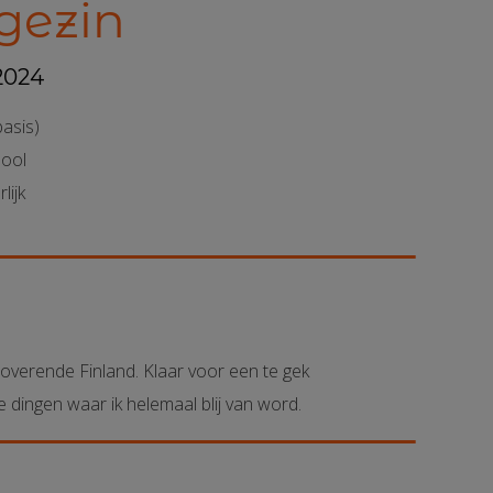
tgezin
2024
basis)
hool
lijk
toverende Finland
. K
laar
voor een te gek
 dingen waar ik helemaal blij van word.