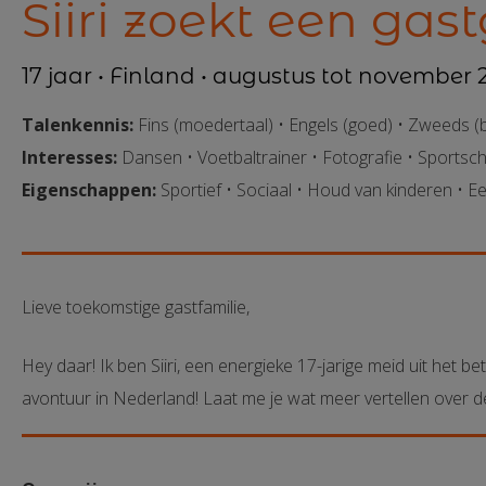
Siiri zoekt een gas
17 jaar • Finland • augustus tot november 
Talenkennis:
Fins (moedertaal) • Engels (goed) • Zweeds (
Interesses:
Dansen • Voetbaltrainer • Fotografie • Sportsc
Eigenschappen:
Sportief • Sociaal • Houd van kinderen • Eer
Lieve toekomstige gastfamilie,
Hey daar! Ik ben Siiri, een energieke 1
7
-jarige meid uit het
be
avontuur in Nederland
!
Laat me je wat meer vertellen over de