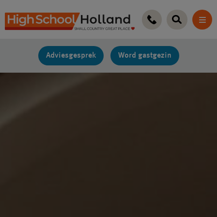
Ga
naar
de
inhoud
Adviesgesprek
Word gastgezin