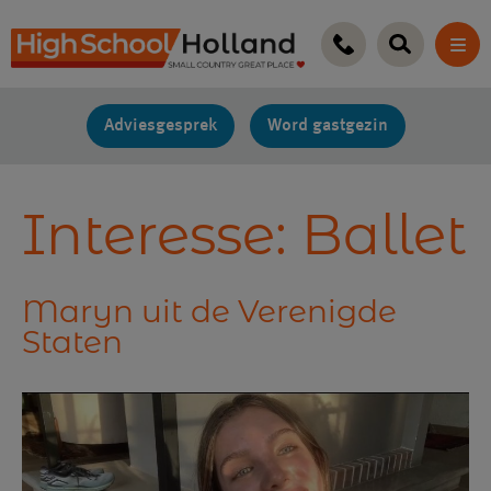
Ga
naar
de
inhoud
Adviesgesprek
Word gastgezin
Interesse:
Ballet
Maryn uit de Verenigde
Staten