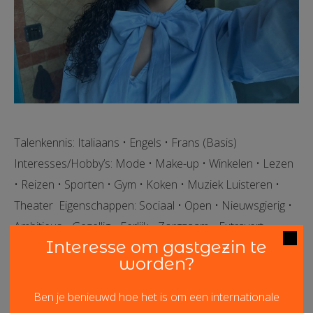
Talenkennis: Italiaans • Engels • Frans (Basis)
Interesses/Hobby’s: Mode • Make-up • Winkelen • Lezen
• Reizen • Sporten • Gym • Koken • Muziek Luisteren •
Theater Eigenschappen: Sociaal • Open • Nieuwsgierig •
Ambitieus • Gezellig • Eerlijk • Zorgzaam • Extravert •
Interesse om gastgezin te
Positief Even voorstellen Alessandra is 17 jaar en komt uit
worden?
…
Lees meer
Ben je benieuwd hoe het is om een internationale
Fermín uit Argentinië