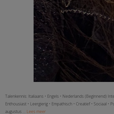
Talenkennis: Italiaans • Engels • Nederlands (Beginnend) Int
Enthousiast • Leergierig • Empathisch • Creatief • Sociaal • Po
augustus …
Lees meer