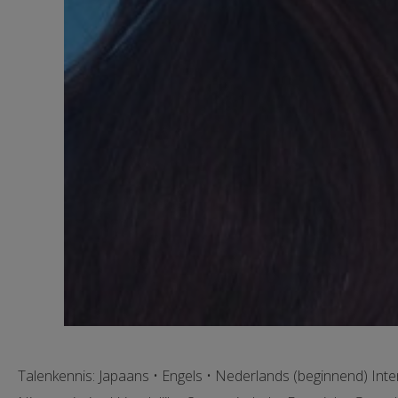
Talenkennis: Japaans • Engels • Nederlands (beginnend) Inte