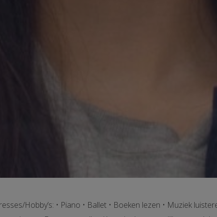
resses/Hobby’s: • Piano • Ballet • Boeken lezen • Muziek luist