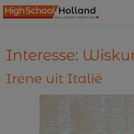
Ga
naar
de
inhoud
Interesse:
Wisku
Irene uit Italië