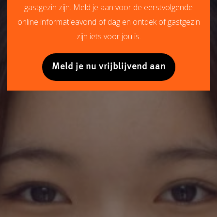
gastgezin zijn. Meld je aan voor de eerstvolgende
online informatieavond of dag en ontdek of gastgezin
zijn iets voor jou is.
Meld je nu vrijblijvend aan