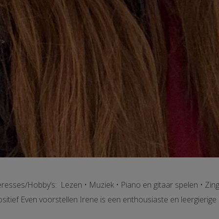
eresses/Hobby’s: Lezen • Muziek • Piano en gitaar spelen • Zinge
sitief Even voorstellen Irene is een enthousiaste en leergierige 16