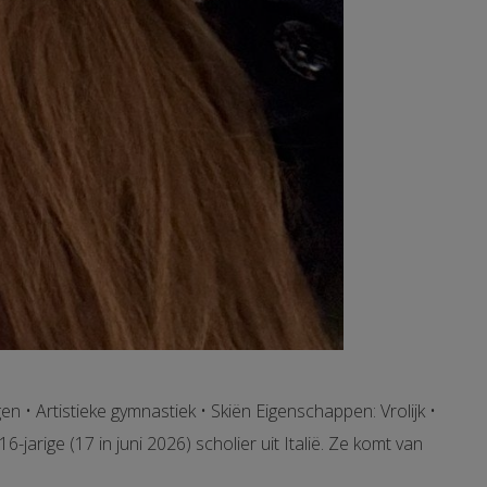
n • Artistieke gymnastiek • Skiën Eigenschappen: Vrolijk •
-jarige (17 in juni 2026) scholier uit Italië. Ze komt van