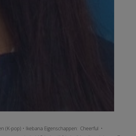
eren (K-pop) • Ikebana Eigenschappen: Cheerful •