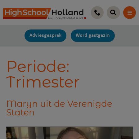
Ga
naar
de
inhoud
Adviesgesprek
Word gastgezin
Periode:
Trimester
Maryn uit de Verenigde
Staten