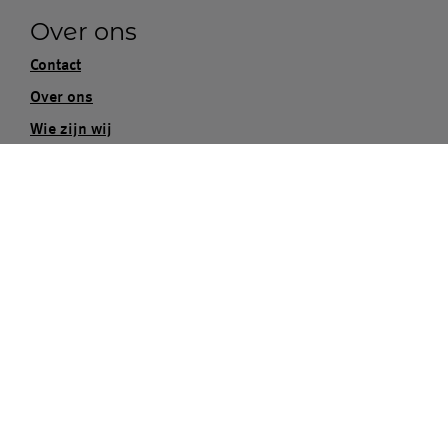
Over ons
Contact
Over ons
Wie zijn wij
Missie & visie
Vacatures
Blogs
Informatie
Local Coordinators
Local Coordinators
Informatie
Hoe werken wij samen?
Word een local coordinator