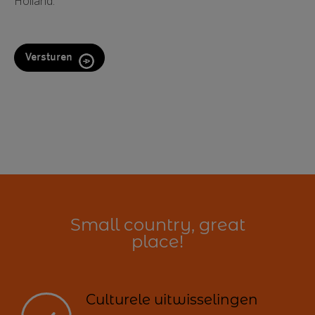
Holland.
Small country, great
place!
Culturele uitwisselingen