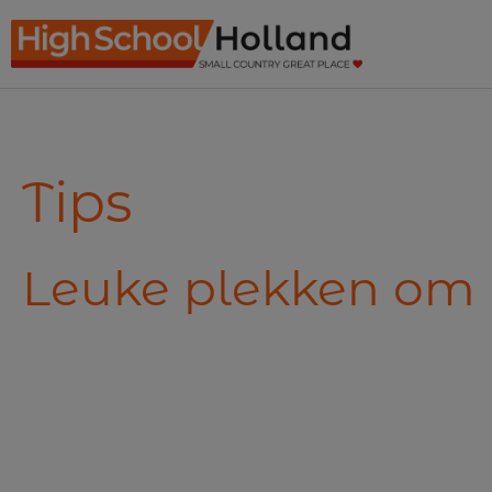
Ga
naar
de
inhoud
Tips
Leuke plekken om 